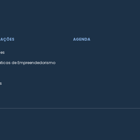
MAÇÕES
AGENDA
des
áticas de Empreendedorismo
s