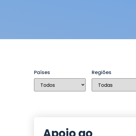
Países
Regiões
Apoio ao