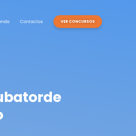
enda
Contactos
VER CONCURSOS
cubatorde
o