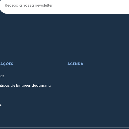
MAÇÕES
AGENDA
des
áticas de Empreendedorismo
s