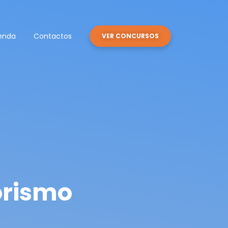
enda
Contactos
VER CONCURSOS
orismo