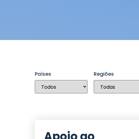
Países
Regiões
Apoio ao